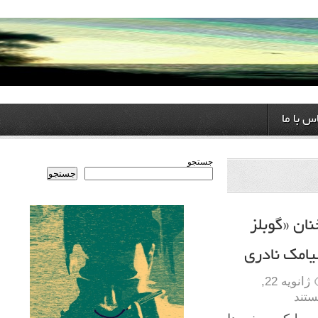
ا
جستجو
جستجو
گوبلز
 نادری
ژانویه 22,