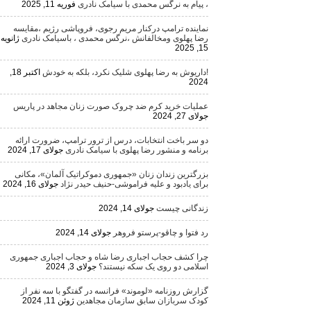
، پیام به نرگس محمدی با سیامک نادری
فوریه 11, 2025
نماینده ترامپ درکنار مریم رجوی، فروپاشی رژیم ،مقایسه
رضا پهلوی ومخالفانش ،نرگس محمدی ، باسیامک نادری
ژانویه
15, 2025
!داریوش به رضا پهلوی شلیک نکرد، بلکه به خودش
اکتبر 18,
2024
عملیات خرید کرم ضد چروک صورت زنان مجاهد در پاریس
جولای 27, 2024
دو سر باخت انتخابات، درس از ترور ترامپ، ضرورت ارائه
برنامه و منشور رضا پهلوی با سیامک نادری
جولای 17, 2024
بزرگترین زندان زنان «جمهوری دموکراتیک آلمان»، مکانی
برای یادبود و علیه فراموشی-حنیف حیدر نژاد
جولای 16, 2024
زندگانی چیست
جولای 14, 2024
رد فتوا و چاقو-پرستو فروهر
جولای 14, 2024
چرا کشف حجاب اجباری رضا شاه و حجاب اجباری جمهوری
اسلامی دو روی یک سکه نیستند؟
جولای 3, 2024
گزارش روزنامه «لوموند» فرانسه در گفتگو با سه نفر از
کودک سربازان سابق سازمان مجاهدین
ژوئن 11, 2024