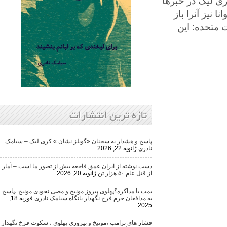
ک در خبرها
آنرا باز
ه: این
تازه ترین انتشارات
پاسخ و هشدار به سخنان «گوبلز نشان » کری لیک – سیامک
نادری
ژانویه 22, 2026
دست نوشته از ایران:عمق فاجعه بیش از تصور ما است – آمار
از قتل عام ۵۰ هزار تن
ژانویه 20, 2026
بمب یا مذاکره؟پهلوی پیروز مونیخ و مصی نخودی مونیخ ،پاسخ
به مدافعان حرم فرخ نگهدار بانگاه سیامک نادری
فوریه 18,
2025
فشار های ترامپ ،مونیخ و پیروزی پهلوی ، سکوت فرخ نگهدار