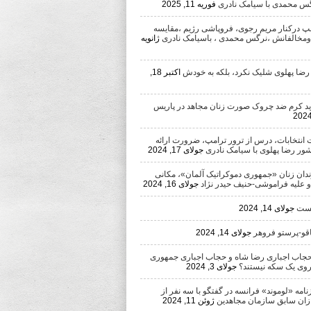
رگس محمدی با سیامک نادری
فوریه 11, 2025
امپ درکنار مریم رجوی، فروپاشی رژیم ،مقایسه
ومخالفانش ،نرگس محمدی ، باسیامک نادری
ژانویه
 رضا پهلوی شلیک نکرد، بلکه به خودش
اکتبر 18,
د کرم ضد چروک صورت زنان مجاهد در پاریس
 انتخابات، درس از ترور ترامپ، ضرورت ارائه
شور رضا پهلوی با سیامک نادری
جولای 17, 2024
ندان زنان «جمهوری دموکراتیک آلمان»، مکانی
 و علیه فراموشی-حنیف حیدر نژاد
جولای 16, 2024
یست
جولای 14, 2024
اقو-پرستو فروهر
جولای 14, 2024
اب اجباری رضا شاه و حجاب اجباری جمهوری
روی یک سکه نیستند؟
جولای 3, 2024
مه «لوموند» فرانسه در گفتگو با سه نفر از
ان سابق سازمان مجاهدین
ژوئن 11, 2024