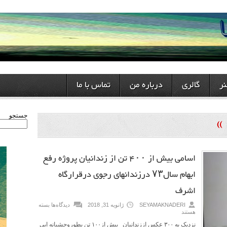
ر
گالری
درباره من
تماس با ما
»
جستجو
اسامی بیش از ۴۰۰ تن از زندانیان پروژه رفع
ابهام سال۷۳ درزندانهای رجوی درقرارگاه
اشرف
SEYAMAKNADERI
ژانویه 31, 2018
دیدگاه‌ها
بسته
هستند
نزدیک به ۳۰۰ عکس اززندانیان بیش از۱۰۰ تن بطوروحشیانه ایی