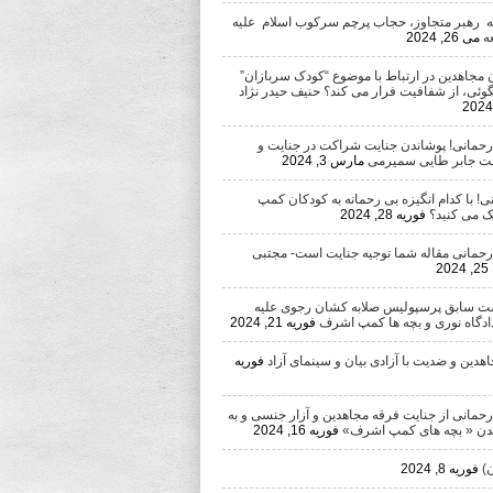
ه رهبر متجاوز، حجاب پرچم سرکوب اسلام علیه
ه
می 26, 2024
 مجاهدین در ارتباط با موضوع “کودک سربازان”
وئی، از شفافیت فرار می کند؟ حنیف حیدر نژاد
 رحمانی! پوشاندن جنایت شراکت در جنایت و
ست جابر طایی سمیرمی
مارس 3, 2024
ی! با کدام انگیزه بی رحمانه به کودکان کمپ
 می کنید؟
فوریه 28, 2024
 رحمانی مقاله شما توجیه جنایت است- مجتبی
2
ست سابق پرسپولیس صلابه کشان رجوی علیه
دادگاه نوری و بچه ها کمپ اشرف
فوریه 21, 2024
دین و ضدیت با آزادی بیان و سینمای آزاد
فوریه
رحمانی از جنایت فرقه مجاهدین و آزار جنسی و به
ن « بچه های کمپ اشرف»
فوریه 16, 2024
)
فوریه 8, 2024