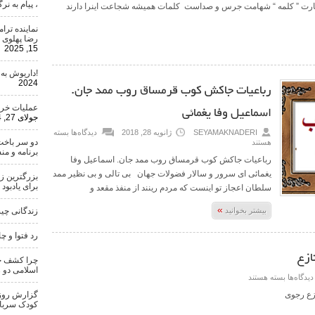
، پیام به ن
 کلمات نه” ۱۳۹۲/۴/۱۰ بر ستیغ جسارت ” کلمه “ شهامت جرس و صداست کلمات همیشه شجاعت اینرا دارند
نماینده تر
رضا پهلوی 
15, 2025
!داریوش به
2024
رباعیات جاکش کوب قرمساق روب ممد جان.
اسماعیل وفا یغمائی
عملیات خری
جولای 27, 2024
SEYAMAKNADERI
ژانویه 28, 2018
دیدگاه‌ها
بسته
دو سر باخت
هستند
برنامه و من
رباعیات جاکش کوب قرمساق روب ممد جان. اسماعیل وفا
یغمائی ای سرور و سالار فضولات جهان بی تالی و بی نظیر ممد
بزرگترین ز
برای یادبود
سلطان اعجاز تو اینست که مردم رینند از منفذ مقعد و
»
بیشتر بخوانید
زندگانی چ
رد فتوا و چ
ازع
چرا کشف حج
اسلامی دو 
دیدگاه‌ها
بسته هستند
زع رجوی
گزارش روزنا
کودک سرباز