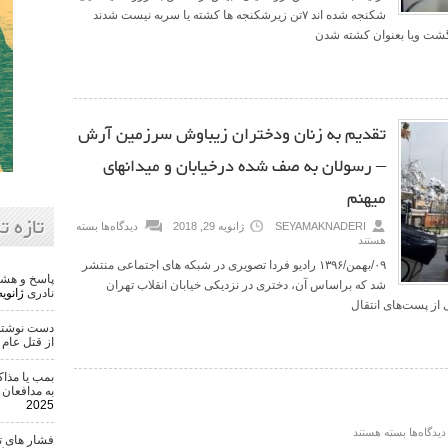
شکنجه شده اند ۷تن زیرشکنجه ها کشته یا سربه نیست شدند
تقدیم به زنان ودختران زیباوش سرزمین آرش
– رسولان به صف شده درخیابان و میدانهای
میهنم
تازه ت
SEYAMAKNADERI
ژانویه 29, 2018
دیدگاه‌ها
بسته
هستند
۰۹/بهمن/۱۳۹۶ رادیو فردا تصویری در شبکه های اجتماعی منتشر
پاسخ و هشد
شد که براساس آن، دختری در نزدیکی خیابان انقلاب تهران
نادری
ژانویه 22, 6
از پست‌های انتقال
دست نوشته 
از قتل عام ۵۰ هزار تن
بمب یا مذاک
به مدافعان 
2025
دیدگاه‌ها
بسته هستند
فشار های ت