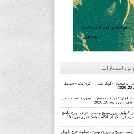
رین انتشارات
ار به سخنان «گوبلز نشان » کری لیک – سیامک
202
از ایران:عمق فاجعه بیش از تصور ما است – آمار
ژانویه 20, 2026
ره؟پهلوی پیروز مونیخ و مصی نخودی مونیخ ،پاسخ
حرم فرخ نگهدار بانگاه سیامک نادری
فوریه 18,
رامپ ،مونیخ و پیروزی پهلوی ، سکوت فرخ نگهدار