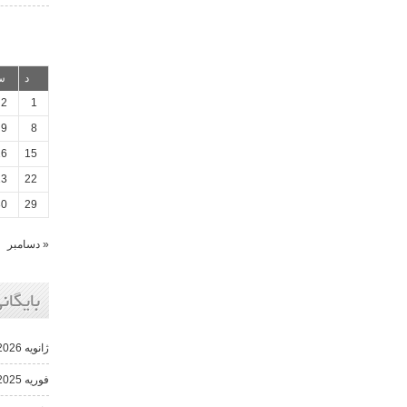
د
س
2
1
9
8
16
15
23
22
30
29
« دسامبر
بایگانی
ژانویه 2026
فوریه 2025