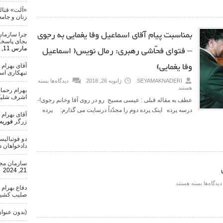
«آلت» قتال
زنان و جامع
بمناسبت پیام آقای اسماعیل وفا یغمایی به رجوی
چرا سازمان
بجای پاسخگ
– فتوای فحّاشی رهبری: رمال نویس( اسماعیل
مارس 11, 2024
وفا یغمایی)
آقای بهرام
تبهکاری ا
SEYAMAKNADERI
ژانویه 26, 2018
دیدگاه‌ها
بسته
هستند
بهرام رحمان
اشرف شلیک
عطف به مقاله قبلی : عیسی مسیح رو در روی آقا وخانم رجوی!-
درسه پرده اینک پرده دوم را مجدّداً درسایت می گذارم: پرده
آقای بهرام
زرگر
فوریه 25, 024
دو فوتبالی
دادخواهان 
سازمان مجاه
21, 2024
دیدگاه‌ها
بسته هستند
دفاع بهرام 
صلیب کشید
(بدون عنوان