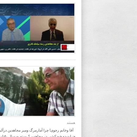
هستند
آقا وخانم رجوی! چرا آمارمرگ ومیر مجاهدین درآ
چراپدیده خودکشی در مجاهدین؟ بسته به سال، ۵تا۱۰ برابر خودکشی دررژیم جنایتکارآخوندی است؟. آیا