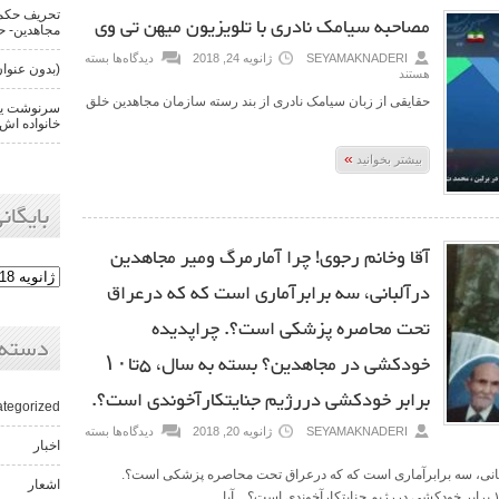
تحریف حکم 
مصاحبه سیامک نادری با تلویزیون میهن تی وی
مجاهدین- حن
SEYAMAKNADERI
ژانویه 24, 2018
دیدگاه‌ها
بسته
(بدون عنوان
هستند
حقایقی از زبان سیامک نادری از بند رسته سازمان مجاهدین خلق
سرنوشت یکی
خانواده اش 
»
بیشتر بخوانید
بایگانی
آقا وخانم رجوی! چرا آمارمرگ ومیر مجاهدین
درآلبانی، سه برابرآماری است که که درعراق
تحت محاصره پزشکی است؟. چراپدیده
دسته‌
خودکشی در مجاهدین؟ بسته به سال، ۵تا۱۰
برابر خودکشی دررژیم جنایتکارآخوندی است؟.
tegorized
SEYAMAKNADERI
ژانویه 20, 2018
دیدگاه‌ها
بسته
اخبار
لبانی، سه برابرآماری است که که درعراق تحت محاصره پزشکی است؟.
اشعار