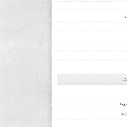
ر
ت
ی‌ها
ه‌ها