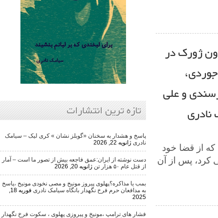
ورک در
ی،
ی و علی
تازه ترین انتشارات
ری
پاسخ و هشدار به سخنان «گوبلز نشان » کری لیک – سیامک
نادری
ژانویه 22, 2026
وابین زندان در دهه ۶۰ بود که از قضا خود
 پس از آن
دست نوشته از ایران:عمق فاجعه بیش از تصور ما است – آمار
از قتل عام ۵۰ هزار تن
ژانویه 20, 2026
بمب یا مذاکره؟پهلوی پیروز مونیخ و مصی نخودی مونیخ ،پاسخ
به مدافعان حرم فرخ نگهدار بانگاه سیامک نادری
فوریه 18,
2025
فشار های ترامپ ،مونیخ و پیروزی پهلوی ، سکوت فرخ نگهدار