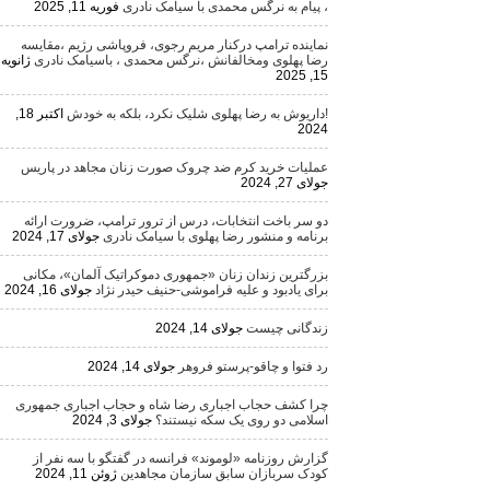
، پیام به نرگس محمدی با سیامک نادری
فوریه 11, 2025
نماینده ترامپ درکنار مریم رجوی، فروپاشی رژیم ،مقایسه
رضا پهلوی ومخالفانش ،نرگس محمدی ، باسیامک نادری
ژانویه
15, 2025
!داریوش به رضا پهلوی شلیک نکرد، بلکه به خودش
اکتبر 18,
2024
عملیات خرید کرم ضد چروک صورت زنان مجاهد در پاریس
جولای 27, 2024
دو سر باخت انتخابات، درس از ترور ترامپ، ضرورت ارائه
برنامه و منشور رضا پهلوی با سیامک نادری
جولای 17, 2024
بزرگترین زندان زنان «جمهوری دموکراتیک آلمان»، مکانی
برای یادبود و علیه فراموشی-حنیف حیدر نژاد
جولای 16, 2024
زندگانی چیست
جولای 14, 2024
رد فتوا و چاقو-پرستو فروهر
جولای 14, 2024
چرا کشف حجاب اجباری رضا شاه و حجاب اجباری جمهوری
اسلامی دو روی یک سکه نیستند؟
جولای 3, 2024
گزارش روزنامه «لوموند» فرانسه در گفتگو با سه نفر از
کودک سربازان سابق سازمان مجاهدین
ژوئن 11, 2024