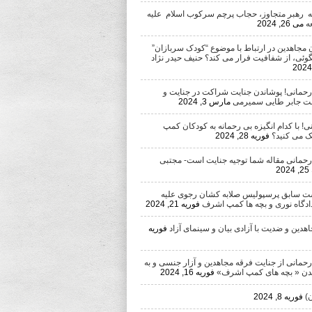
ه رهبر متجاوز، حجاب پرچم سرکوب اسلام علیه
ه
می 26, 2024
 مجاهدین در ارتباط با موضوع “کودک سربازان”
وئی، از شفافیت فرار می کند؟ حنیف حیدر نژاد
 رحمانی! پوشاندن جنایت شراکت در جنایت و
ست جابر طایی سمیرمی
مارس 3, 2024
ی! با کدام انگیزه بی رحمانه به کودکان کمپ
 می کنید؟
فوریه 28, 2024
 رحمانی مقاله شما توجیه جنایت است- مجتبی
2
ست سابق پرسپولیس صلابه کشان رجوی علیه
دادگاه نوری و بچه ها کمپ اشرف
فوریه 21, 2024
دین و ضدیت با آزادی بیان و سینمای آزاد
فوریه
رحمانی از جنایت فرقه مجاهدین و آزار جنسی و به
ن « بچه های کمپ اشرف»
فوریه 16, 2024
)
فوریه 8, 2024