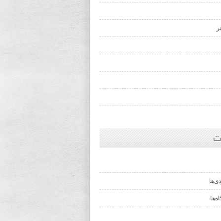
ر
ت
ی‌ها
ه‌ها