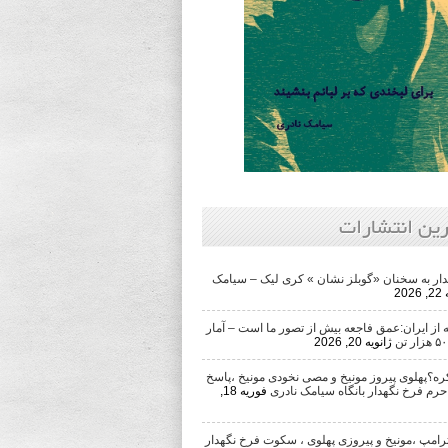
رین انتشارات
ار به سخنان «گوبلز نشان » کری لیک – سیامک
202
از ایران:عمق فاجعه بیش از تصور ما است – آمار
ژانویه 20, 2026
ره؟پهلوی پیروز مونیخ و مصی نخودی مونیخ ،پاسخ
حرم فرخ نگهدار بانگاه سیامک نادری
فوریه 18,
رامپ ،مونیخ و پیروزی پهلوی ، سکوت فرخ نگهدار