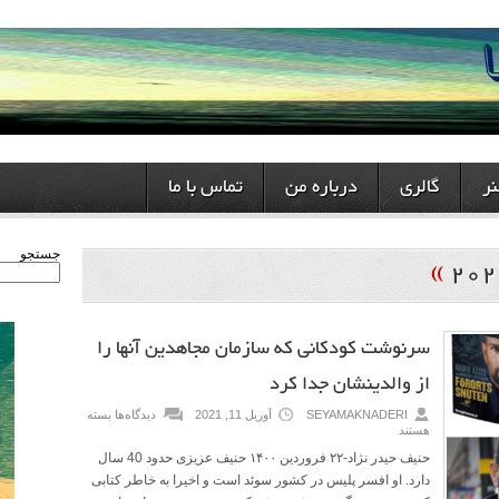
ر
گالری
درباره من
تماس با ما
»
جستجو
سرنوشت کودکانی که سازمان مجاهدین آنها را
از والدینشان جدا کرد
SEYAMAKNADERI
آوریل 11, 2021
دیدگاه‌ها
بسته
هستند
حنیف حیدر نژاد-۲۲ فروردین ۱۴۰۰ حنیف عزیزی حدود 40 سال
دارد. او افسر پلیس در کشور سوئد است و اخیرا به خاطر کتابی