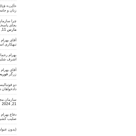
«آلت» قتال
زنان و جامع
چرا سازمان
بجای پاسخگ
مارس 11, 2024
آقای بهرام
تبهکاری ا
بهرام رحمان
اشرف شلیک
آقای بهرام
زرگر
فوریه 25, 024
دو فوتبالی
دادخواهان 
سازمان مجاه
21, 2024
دفاع بهرام 
صلیب کشید
(بدون عنوان