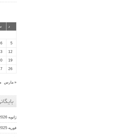
د
س
6
5
13
12
20
19
27
26
« مارس
م
بایگانی
ژانویه 2026
فوریه 2025