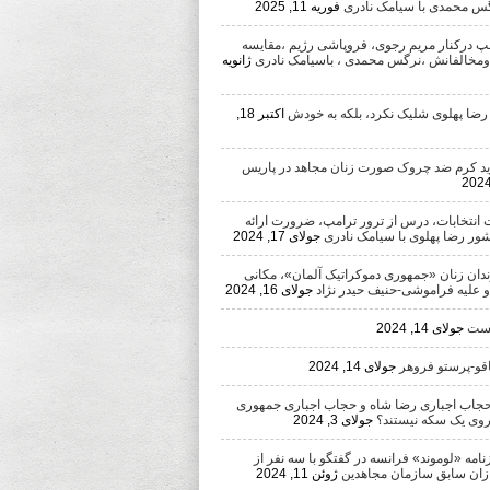
رگس محمدی با سیامک نادری
فوریه 11, 2025
امپ درکنار مریم رجوی، فروپاشی رژیم ،مقایسه
ومخالفانش ،نرگس محمدی ، باسیامک نادری
ژانویه
 رضا پهلوی شلیک نکرد، بلکه به خودش
اکتبر 18,
د کرم ضد چروک صورت زنان مجاهد در پاریس
 انتخابات، درس از ترور ترامپ، ضرورت ارائه
شور رضا پهلوی با سیامک نادری
جولای 17, 2024
ندان زنان «جمهوری دموکراتیک آلمان»، مکانی
 و علیه فراموشی-حنیف حیدر نژاد
جولای 16, 2024
یست
جولای 14, 2024
اقو-پرستو فروهر
جولای 14, 2024
اب اجباری رضا شاه و حجاب اجباری جمهوری
روی یک سکه نیستند؟
جولای 3, 2024
مه «لوموند» فرانسه در گفتگو با سه نفر از
ان سابق سازمان مجاهدین
ژوئن 11, 2024