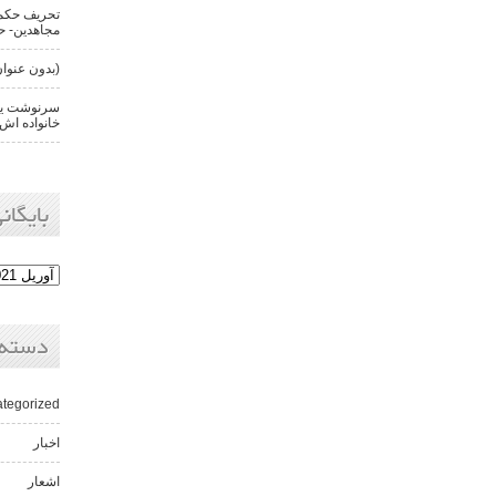
تحریف حکم 
مجاهدین- حن
(بدون عنوان
سرنوشت یکی
خانواده اش 
بایگانی
دسته‌
tegorized
اخبار
اشعار