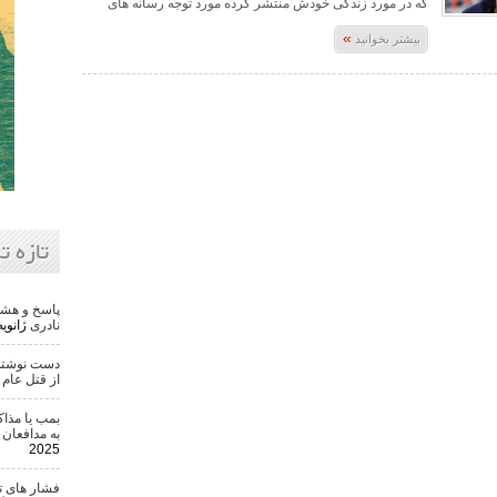
که در مورد زندگی خودش منتشر کرده مورد توجه رسانه های
»
بیشتر بخوانید
تازه ت
پاسخ و هشد
نادری
ژانویه 22, 6
دست نوشته 
از قتل عام ۵۰ هزار تن
بمب یا مذاک
به مدافعان 
2025
فشار های ت