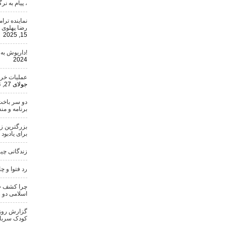
، پیام به ن
نماینده تر
رضا پهلوی 
15, 2025
!داریوش به
2024
عملیات خری
جولای 27, 2024
دو سر باخت
برنامه و من
بزرگترین ز
برای یادبود
زندگانی چ
رد فتوا و چ
چرا کشف حج
اسلامی دو 
گزارش روزنا
کودک سرباز