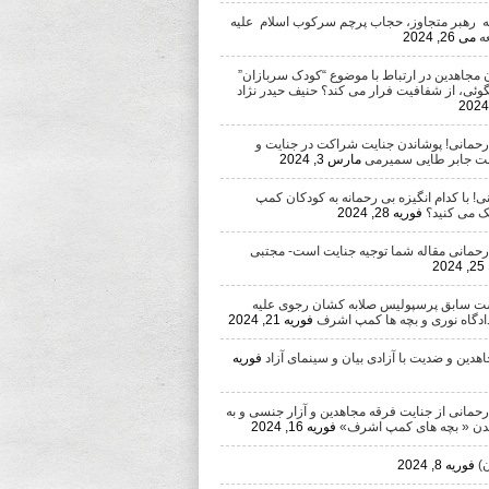
ه رهبر متجاوز، حجاب پرچم سرکوب اسلام علیه
ه
می 26, 2024
 مجاهدین در ارتباط با موضوع “کودک سربازان”
وئی، از شفافیت فرار می کند؟ حنیف حیدر نژاد
 رحمانی! پوشاندن جنایت شراکت در جنایت و
ست جابر طایی سمیرمی
مارس 3, 2024
ی! با کدام انگیزه بی رحمانه به کودکان کمپ
 می کنید؟
فوریه 28, 2024
 رحمانی مقاله شما توجیه جنایت است- مجتبی
2
ست سابق پرسپولیس صلابه کشان رجوی علیه
دادگاه نوری و بچه ها کمپ اشرف
فوریه 21, 2024
دین و ضدیت با آزادی بیان و سینمای آزاد
فوریه
رحمانی از جنایت فرقه مجاهدین و آزار جنسی و به
ن « بچه های کمپ اشرف»
فوریه 16, 2024
)
فوریه 8, 2024