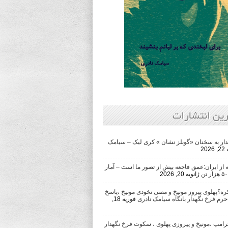
رین انتشارات
ار به سخنان «گوبلز نشان » کری لیک – سیامک
202
از ایران:عمق فاجعه بیش از تصور ما است – آمار
ژانویه 20, 2026
ره؟پهلوی پیروز مونیخ و مصی نخودی مونیخ ،پاسخ
حرم فرخ نگهدار بانگاه سیامک نادری
فوریه 18,
رامپ ،مونیخ و پیروزی پهلوی ، سکوت فرخ نگهدار