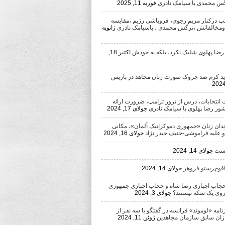
رگس محمدی با سیامک نادری
فوریه 11, 2025
امپ درکنار مریم رجوی، فروپاشی رژیم ،مقایسه
ومخالفانش ،نرگس محمدی ، باسیامک نادری
ژانویه
 رضا پهلوی شلیک نکرد، بلکه به خودش
اکتبر 18,
د کرم ضد چروک صورت زنان مجاهد در پاریس
 انتخابات، درس از ترور ترامپ، ضرورت ارائه
شور رضا پهلوی با سیامک نادری
جولای 17, 2024
ندان زنان «جمهوری دموکراتیک آلمان»، مکانی
 و علیه فراموشی-حنیف حیدر نژاد
جولای 16, 2024
یست
جولای 14, 2024
اقو-پرستو فروهر
جولای 14, 2024
اب اجباری رضا شاه و حجاب اجباری جمهوری
روی یک سکه نیستند؟
جولای 3, 2024
مه «لوموند» فرانسه در گفتگو با سه نفر از
ان سابق سازمان مجاهدین
ژوئن 11, 2024