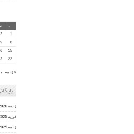
د
س
2
1
9
8
16
15
23
22
« ژانویه
ما
بایگانی
ژانویه 2026
فوریه 2025
ژانویه 2025