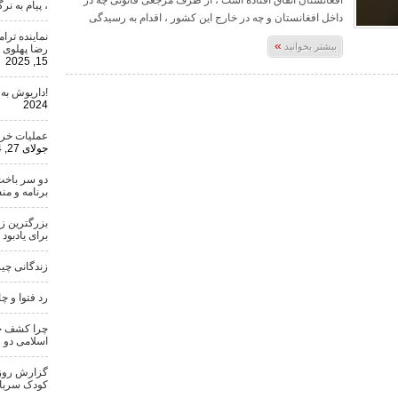
افغانستان اتفاق افتاده است ، از طرف‌ مرجعی قانونی چه در
، پیام به ن
داخل افغانستان و چه در خارج این کشور ، اقدام به رسیدگی
نماینده تر
»
بیشتر بخوانید
رضا پهلوی 
15, 2025
!داریوش به
2024
عملیات خری
جولای 27, 2024
دو سر باخت
برنامه و من
بزرگترین ز
برای یادبود
زندگانی چ
رد فتوا و چ
چرا کشف حج
اسلامی دو 
گزارش روزنا
کودک سرباز