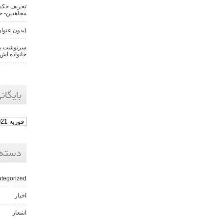
تحریف حکم 
مجاهدین- حن
(بدون عنوان
سرنوشت یکی
خانواده اش 
بایگانی
دسته‌
tegorized
اخبار
اشعار