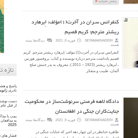
»
بیشتر بخوانید
كنفرانس سـران در آخرت(1)مؤلف: اِبرهارد
ريشتر مترجم: كريم قصيم
SEYAMAKNADERI
فوریه 9, 2021
دیدگاه‌ها
بسته
هستند
كنفرانس سـران در آخرت(1) مؤلف: اِبرهارد ريشتر مترجم: كريم
قصيم يادداشت مترجم در‌بارة نويسنده و كتاب: پروفسور هورس
‌ـ ابرهارد ريشتر (1923 – 2011 )، معروف به ‌پدر جنبش صلح
تازه ت
آلمان، طبيب و متفكر
پاسخ و هشد
نادری
ژانویه 22, 6
دادگاه لاهه فرصتی سرنوشت‌ساز در محکومیت
دست نوشته 
از قتل عام ۵۰ هزار تن
جنایت‌کاران جنگی در افغانستان
بمب یا مذاک
SEYAMAKNADERI
فوریه 9, 2021
دیدگاه‌ها
بسته
به مدافعان 
هستند
2025
طاهره خدانظر در این چهار دهه‌ اخیر که‌ جنایات جنگی در
فشار های ت