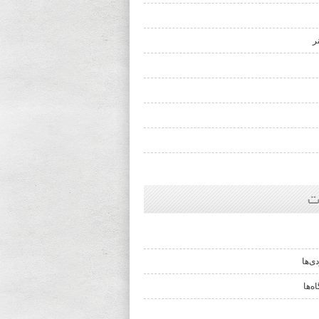
ر
ت
ی‌ها
ه‌ها