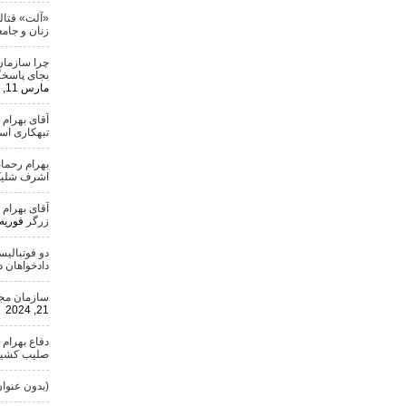
«آلت» قتال
زنان و جامع
چرا سازمان
بجای پاسخگ
مارس 11, 2024
آقای بهرام
تبهکاری ا
بهرام رحمان
اشرف شلیک
آقای بهرام
زرگر
فوریه 25, 024
دو فوتبالی
دادخواهان 
سازمان مجاه
21, 2024
دفاع بهرام 
صلیب کشید
(بدون عنوان