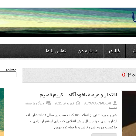
ر
گالری
درباره من
تماس با ما
»
جستجو
اقتدار و عرصۀ ناخودآگاه – کریم قصیم
SEYAMAKNADERI
فوریه 9, 2021
دیدگاه‌ها
بسته
هستند
شرح و برداشتی از انقلاب ۵۷ که نخست در سال ۵۸ انتشار یافت
اشاره: سي و پنج سال پيش انقلابي كه براي استقرار آزادي و
حاكميت مردم شروع شد و با قيام 22 بهمن