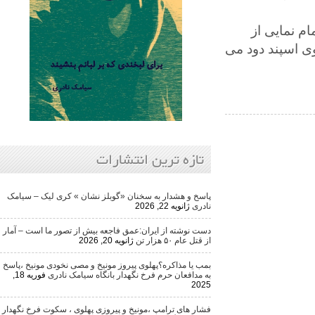
ایی از
ند دود می
تازه ترین انتشارات
پاسخ و هشدار به سخنان «گوبلز نشان » کری لیک – سیامک
نادری
ژانویه 22, 2026
دست نوشته از ایران:عمق فاجعه بیش از تصور ما است – آمار
از قتل عام ۵۰ هزار تن
ژانویه 20, 2026
بمب یا مذاکره؟پهلوی پیروز مونیخ و مصی نخودی مونیخ ،پاسخ
به مدافعان حرم فرخ نگهدار بانگاه سیامک نادری
فوریه 18,
2025
فشار های ترامپ ،مونیخ و پیروزی پهلوی ، سکوت فرخ نگهدار