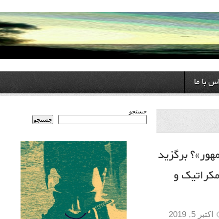
ا
جستجو
جستجو
؟ برگزید
تیک و
20