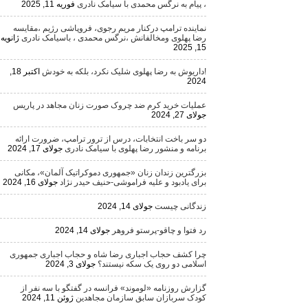
، پیام به نرگس محمدی با سیامک نادری
فوریه 11, 2025
نماینده ترامپ درکنار مریم رجوی، فروپاشی رژیم ،مقایسه
رضا پهلوی ومخالفانش ،نرگس محمدی ، باسیامک نادری
ژانویه
15, 2025
!داریوش به رضا پهلوی شلیک نکرد، بلکه به خودش
اکتبر 18,
2024
عملیات خرید کرم ضد چروک صورت زنان مجاهد در پاریس
جولای 27, 2024
دو سر باخت انتخابات، درس از ترور ترامپ، ضرورت ارائه
برنامه و منشور رضا پهلوی با سیامک نادری
جولای 17, 2024
بزرگترین زندان زنان «جمهوری دموکراتیک آلمان»، مکانی
برای یادبود و علیه فراموشی-حنیف حیدر نژاد
جولای 16, 2024
زندگانی چیست
جولای 14, 2024
رد فتوا و چاقو-پرستو فروهر
جولای 14, 2024
چرا کشف حجاب اجباری رضا شاه و حجاب اجباری جمهوری
اسلامی دو روی یک سکه نیستند؟
جولای 3, 2024
گزارش روزنامه «لوموند» فرانسه در گفتگو با سه نفر از
کودک سربازان سابق سازمان مجاهدین
ژوئن 11, 2024