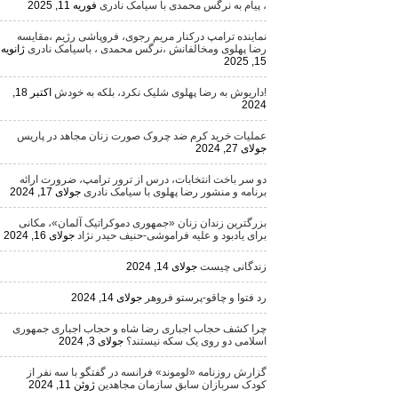
، پیام به نرگس محمدی با سیامک نادری
فوریه 11, 2025
نماینده ترامپ درکنار مریم رجوی، فروپاشی رژیم ،مقایسه
رضا پهلوی ومخالفانش ،نرگس محمدی ، باسیامک نادری
ژانویه
15, 2025
!داریوش به رضا پهلوی شلیک نکرد، بلکه به خودش
اکتبر 18,
2024
عملیات خرید کرم ضد چروک صورت زنان مجاهد در پاریس
جولای 27, 2024
دو سر باخت انتخابات، درس از ترور ترامپ، ضرورت ارائه
برنامه و منشور رضا پهلوی با سیامک نادری
جولای 17, 2024
بزرگترین زندان زنان «جمهوری دموکراتیک آلمان»، مکانی
برای یادبود و علیه فراموشی-حنیف حیدر نژاد
جولای 16, 2024
زندگانی چیست
جولای 14, 2024
رد فتوا و چاقو-پرستو فروهر
جولای 14, 2024
چرا کشف حجاب اجباری رضا شاه و حجاب اجباری جمهوری
اسلامی دو روی یک سکه نیستند؟
جولای 3, 2024
گزارش روزنامه «لوموند» فرانسه در گفتگو با سه نفر از
کودک سربازان سابق سازمان مجاهدین
ژوئن 11, 2024