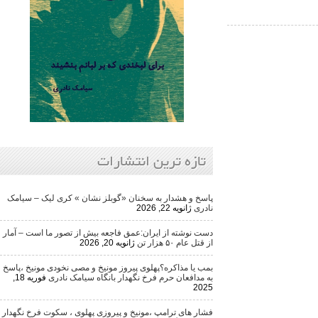
تازه ترین انتشارات
پاسخ و هشدار به سخنان «گوبلز نشان » کری لیک – سیامک
نادری
ژانویه 22, 2026
دست نوشته از ایران:عمق فاجعه بیش از تصور ما است – آمار
از قتل عام ۵۰ هزار تن
ژانویه 20, 2026
بمب یا مذاکره؟پهلوی پیروز مونیخ و مصی نخودی مونیخ ،پاسخ
به مدافعان حرم فرخ نگهدار بانگاه سیامک نادری
فوریه 18,
2025
فشار های ترامپ ،مونیخ و پیروزی پهلوی ، سکوت فرخ نگهدار