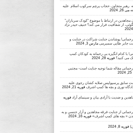
ه رهبر متجاوز، حجاب پرچم سرکوب اسلام علیه
ه
می 26, 2024
 مجاهدین در ارتباط با موضوع “کودک سربازان”
وئی، از شفافیت فرار می کند؟ حنیف حیدر نژاد
 رحمانی! پوشاندن جنایت شراکت در جنایت و
ست جابر طایی سمیرمی
مارس 3, 2024
ی! با کدام انگیزه بی رحمانه به کودکان کمپ
 می کنید؟
فوریه 28, 2024
 رحمانی مقاله شما توجیه جنایت است- مجتبی
2
ست سابق پرسپولیس صلابه کشان رجوی علیه
دادگاه نوری و بچه ها کمپ اشرف
فوریه 21, 2024
دین و ضدیت با آزادی بیان و سینمای آزاد
فوریه
رحمانی از جنایت فرقه مجاهدین و آزار جنسی و به
ن « بچه های کمپ اشرف»
فوریه 16, 2024
)
فوریه 8, 2024