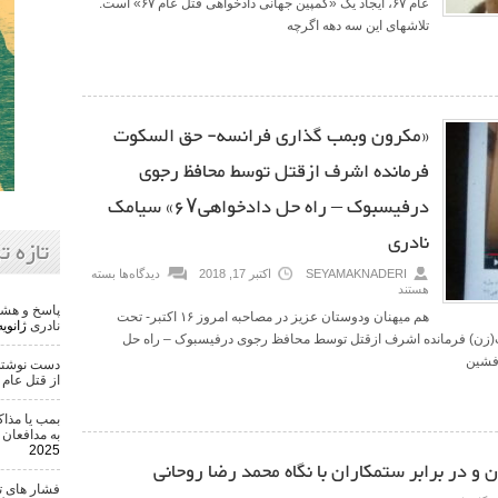
عام ۶۷، ایجاد یک «کمپین جهانی دادخواهی قتل عام ۶۷» است.
تلاشهای این سه دهه اگرچه
«مکرون وبمب گذاری فرانسه- حق السکوت
فرمانده اشرف ازقتل توسط محافظ رجوی
درفیسبوک – راه حل دادخواهی۶۷» سیامک
نادری
تازه ت
SEYAMAKNADERI
اکتبر 17, 2018
دیدگاه‌ها
بسته
هستند
پاسخ و هشد
هم میهنان ودوستان عزیز در مصاحبه امروز ۱۶ اکتبر- تحت
نادری
ژانویه 22, 6
(زن) فرمانده اشرف ازقتل توسط محافظ رجوی درفیسبوک – راه حل
دست نوشته 
از قتل عام ۵۰ هزار تن
بمب یا مذاک
به مدافعان 
2025
 در برابر ستمکاران با نگاه محمد رضا روحانی
فشار های ت