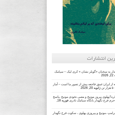
رین انتشارات
ار به سخنان «گوبلز نشان » کری لیک – سیامک
202
از ایران:عمق فاجعه بیش از تصور ما است – آمار
ژانویه 20, 2026
ره؟پهلوی پیروز مونیخ و مصی نخودی مونیخ ،پاسخ
حرم فرخ نگهدار بانگاه سیامک نادری
فوریه 18,
رامپ ،مونیخ و پیروزی پهلوی ، سکوت فرخ نگهدار