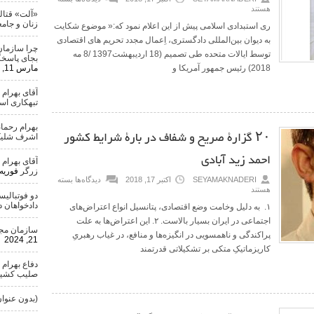
هستند
«آلت» قتال
زنان و جامع
ری استبدادی اسلامی پیش از این اعلام نمود که:« موضوع شکایت
به دیوان بین‌المللی دادگستری، اِعمال مجدد تحریم های اقتصادی
چرا سازمان
توسط ایالات متحده طی تصمیم (18 اردیبهشت1397 /8 مه
بجای پاسخگ
2018) رئیس جمهور آمریکا و
مارس 11, 2024
آقای بهرام
تبهکاری ا
بهرام رحمان
۲۰ گزارۀ صریح و شفاف در بارۀ شرایط کشور
اشرف شلیک
احمد زید آبادی
آقای بهرام
زرگر
فوریه 25, 024
SEYAMAKNADERI
اکتبر 17, 2018
دیدگاه‌ها
بسته
هستند
دو فوتبالی
دادخواهان 
۱. به دلیل وخامت وضع اقتصادی، پتانسیل انواع اعتراض‌های
اجتماعی در ایران بسیار بالاست. ۲. این اعتراض‌ها به علت
سازمان مجاه
پراکندگی و ناهمسویی در انگیزه‌ها و منافع، در غیاب رهبریِ
21, 2024
کاریزماتیکِ متکی بر تشکیلاتی قدرتمند
دفاع بهرام 
صلیب کشید
(بدون عنوان