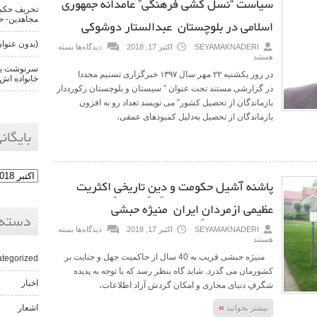
سیاست “نسل کشی فرهنگی” عامدانه جمهوری
تحریف حکم 
مجاهدین- حن
اسلامی در بلوچستان عبدالستار دوشوکی
(بدون عنوان
SEYAMAKNADERI
اکتبر 17, 2018
دیدگاه‌ها
بسته
هستند
سرنوشت یکی
در روز یکشنبه ۲۲ مهر سال ١۳۹۷ خبرگزاری تسنیم مجددا
خانواده اش 
در گزارشی مستند تحت عنوان ” سیستان و بلوچستان رکورددار
بازماندگان از تحصیل کشور” می نویسد تعداد رو به افزون
بازماندگان از تحصیل به‌دلیل کمبودهای عمقی،
بایگانی
پاشنه آشیل حکومت و دِینِ تاریخیِ اکثریت
عظیمی ازمردانِ ایران منیژه حبشی
دسته‌
SEYAMAKNADERI
اکتبر 17, 2018
دیدگاه‌ها
بسته
هستند
منیژه حبشی قریب به 40 سال از حاکمیت جهل و جنایت بر
tegorized
کشورمان می گذرد. شاید گاه بنظر رسد که با توجه به پدیده
اخبار
شگرفِ دنیای مجازی و امکان گردش آزاد اطلاعات،
»
اشعار
بیشتر بخوانید