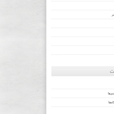
ر
ت
ی‌ها
ه‌ها