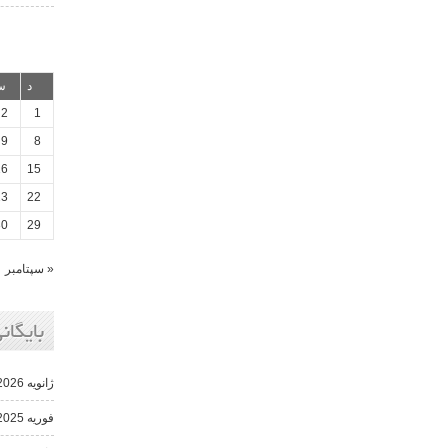
د
س
2
1
9
8
16
15
23
22
30
29
« سپتامبر
بایگانی
ژانویه 2026
فوریه 2025