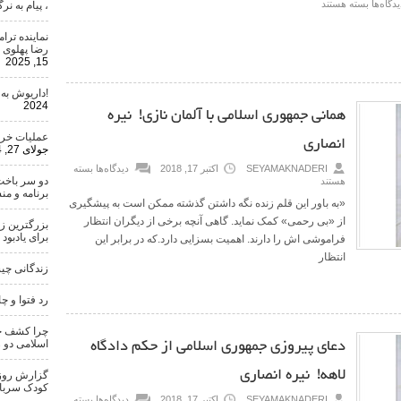
یدگاه‌ها
بسته هستند
، پیام به ن
نماینده تر
رضا پهلوی 
15, 2025
!داریوش به
2024
همانی جمهوری اسلامی با آلمان نازی!‏ نیره
انصاری
عملیات خری
جولای 27, 2024
SEYAMAKNADERI
اکتبر 17, 2018
دیدگاه‌ها
بسته
دو سر باخت
هستند
برنامه و من
«به باور این قلم زنده نگه داشتن گذشته ممکن است به پیشگیری
از «بی رحمی» کمک نماید. گاهی آنچه برخی از دیگران انتظار
بزرگترین ز
برای یادبود
فراموشی اش را دارند. اهمیت بسزایی دارد.که در برابر این
انتظار
زندگانی چ
رد فتوا و چ
چرا کشف حج
دعای پیروزی جمهوری اسلامی از حکم دادگاه
اسلامی دو 
لاهه! نیره انصاری
گزارش روزنا
کودک سرباز
SEYAMAKNADERI
اکتبر 17, 2018
دیدگاه‌ها
بسته