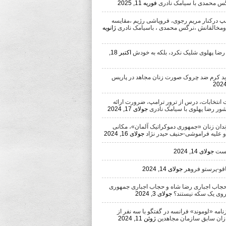
رگس محمدی با سیامک نادری
فوریه 11, 2025
امپ درکنار مریم رجوی، فروپاشی رژیم ،مقایسه
ومخالفانش ،نرگس محمدی ، باسیامک نادری
ژانویه
 رضا پهلوی شلیک نکرد، بلکه به خودش
اکتبر 18,
د کرم ضد چروک صورت زنان مجاهد در پاریس
 انتخابات، درس از ترور ترامپ، ضرورت ارائه
شور رضا پهلوی با سیامک نادری
جولای 17, 2024
ندان زنان «جمهوری دموکراتیک آلمان»، مکانی
 و علیه فراموشی-حنیف حیدر نژاد
جولای 16, 2024
یست
جولای 14, 2024
اقو-پرستو فروهر
جولای 14, 2024
اب اجباری رضا شاه و حجاب اجباری جمهوری
روی یک سکه نیستند؟
جولای 3, 2024
مه «لوموند» فرانسه در گفتگو با سه نفر از
ان سابق سازمان مجاهدین
ژوئن 11, 2024