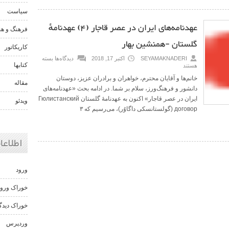
سیاست
عهدنامه‌های ایران در عصر قاجار (۴) عهدنامهٔ
فرهنگ و هن
گلستان -همنشین بهار
کاریکاتور
SEYAMAKNADERI
اکتبر 17, 2018
دیدگاه‌ها
بسته
کتابها
هستند
خانم‌ها و آقایان محترم، خواهران و برادران عزیز، دوستان
مقاله
دانشور و فرهنگ‌ورز، سلام بر شما. در ادامه بحث «عهدنامه‌های
ایران در عصر قاجار» اکنون به عهدنامهٔ گلستان Гюлистанский
ویدئو
договор (گولستانسکی داگاوُر)، می‌رسیم که ۳
اطلاعا
ورود
خوراک ورود
خوراک دیدگا
وردپرس