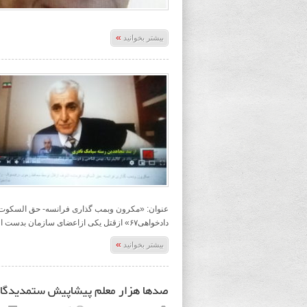
»
بیشتر بخوانید
عنوان: «مکرون وبمب گذاری فرانسه- حق السکوت
دادخواهی۶۷» ازقتل یکی ازاعضای سازمان بدست افشین
»
بیشتر بخوانید
صدها هزار معلم پیشاپیش ستمدیدگان و