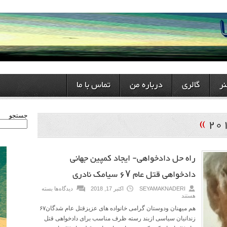
ر
گالری
درباره من
تماس با ما
»
جستجو
راه حل دادخواهی- ایجاد کمپین جهانی
دادخواهی قتل عام ۶۷ سیامک نادری
SEYAMAKNADERI
اکتبر 17, 2018
دیدگاه‌ها
بسته
هستند
هم میهنان ودوستان گرامی خانواده های عزیزقتل عام شدگان۶۷
زندانیان سیاسی ازبند رسته ظرف مناسب برای دادخواهی قتل