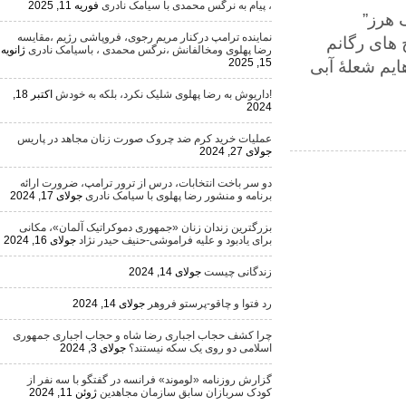
، پیام به نرگس محمدی با سیامک نادری
فوریه 11, 2025
 هرز”
نماینده ترامپ درکنار مریم رجوی، فروپاشی رژیم ،مقایسه
ی رگانم
رضا پهلوی ومخالفانش ،نرگس محمدی ، باسیامک نادری
ژانویه
15, 2025
علۀ آبی
!داریوش به رضا پهلوی شلیک نکرد، بلکه به خودش
اکتبر 18,
2024
عملیات خرید کرم ضد چروک صورت زنان مجاهد در پاریس
جولای 27, 2024
دو سر باخت انتخابات، درس از ترور ترامپ، ضرورت ارائه
برنامه و منشور رضا پهلوی با سیامک نادری
جولای 17, 2024
بزرگترین زندان زنان «جمهوری دموکراتیک آلمان»، مکانی
برای یادبود و علیه فراموشی-حنیف حیدر نژاد
جولای 16, 2024
زندگانی چیست
جولای 14, 2024
رد فتوا و چاقو-پرستو فروهر
جولای 14, 2024
چرا کشف حجاب اجباری رضا شاه و حجاب اجباری جمهوری
اسلامی دو روی یک سکه نیستند؟
جولای 3, 2024
گزارش روزنامه «لوموند» فرانسه در گفتگو با سه نفر از
کودک سربازان سابق سازمان مجاهدین
ژوئن 11, 2024