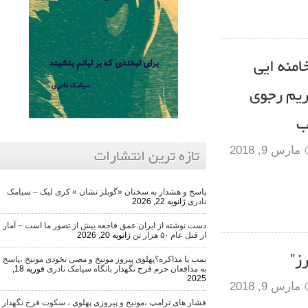
ایی
رجوی
2018
تازه ترین انتشارات
پاسخ و هشدار به سخنان «گوبلز نشان » کری لیک – سیامک
نادری
ژانویه 22, 2026
دست نوشته از ایران:عمق فاجعه بیش از تصور ما است – آمار
از قتل عام ۵۰ هزار تن
ژانویه 20, 2026
بمب یا مذاکره؟پهلوی پیروز مونیخ و مصی نخودی مونیخ ،پاسخ
به مدافعان حرم فرخ نگهدار بانگاه سیامک نادری
فوریه 18,
2025
2018
فشار های ترامپ ،مونیخ و پیروزی پهلوی ، سکوت فرخ نگهدار