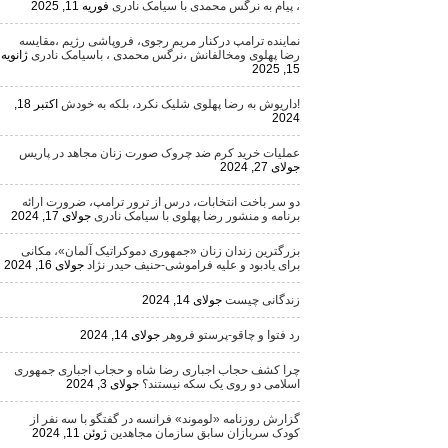
، پیام به نرگس محمدی با سیامک نادری
فوریه 11, 2025
نماینده ترامپ درکنار مریم رجوی، فروپاشی رژیم ،مقایسه
رضا پهلوی ومخالفانش ،نرگس محمدی ، باسیامک نادری
ژانویه
15, 2025
!داریوش به رضا پهلوی شلیک نکرد، بلکه به خودش
اکتبر 18,
2024
عملیات خرید کرم ضد چروک صورت زنان مجاهد در پاریس
جولای 27, 2024
دو سر باخت انتخابات، درس از ترور ترامپ، ضرورت ارائه
برنامه و منشور رضا پهلوی با سیامک نادری
جولای 17, 2024
بزرگترین زندان زنان «جمهوری دموکراتیک آلمان»، مکانی
برای یادبود و علیه فراموشی-حنیف حیدر نژاد
جولای 16, 2024
زندگانی چیست
جولای 14, 2024
رد فتوا و چاقو-پرستو فروهر
جولای 14, 2024
چرا کشف حجاب اجباری رضا شاه و حجاب اجباری جمهوری
اسلامی دو روی یک سکه نیستند؟
جولای 3, 2024
گزارش روزنامه «لوموند» فرانسه در گفتگو با سه نفر از
کودک سربازان سابق سازمان مجاهدین
ژوئن 11, 2024