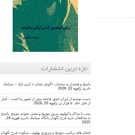
تازه ترین انتشارات
پاسخ و هشدار به سخنان «گوبلز نشان » کری لیک – سیامک
نادری
ژانویه 22, 2026
دست نوشته از ایران:عمق فاجعه بیش از تصور ما است – آمار
از قتل عام ۵۰ هزار تن
ژانویه 20, 2026
بمب یا مذاکره؟پهلوی پیروز مونیخ و مصی نخودی مونیخ ،پاسخ
به مدافعان حرم فرخ نگهدار بانگاه سیامک نادری
فوریه 18,
2025
فشار های ترامپ ،مونیخ و پیروزی پهلوی ، سکوت فرخ نگهدار