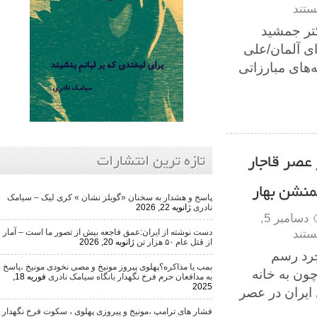
 جمشید
مان/علی
های مبارزاتی
 قاجار
تازه ترین انتشارات
پاسخ و هشدار به سخنان «گوبلز نشان » کری لیک – سیامک
نادری
ژانویه 22, 2026
دسامبر 5,
دست نوشته از ایران:عمق فاجعه بیش از تصور ما است – آمار
از قتل عام ۵۰ هزار تن
ژانویه 20, 2026
رسم
بمب یا مذاکره؟پهلوی پیروز مونیخ و مصی نخودی مونیخ ،پاسخ
ه خانه
به مدافعان حرم فرخ نگهدار بانگاه سیامک نادری
فوریه 18,
2025
ن در عصر
فشار های ترامپ ،مونیخ و پیروزی پهلوی ، سکوت فرخ نگهدار