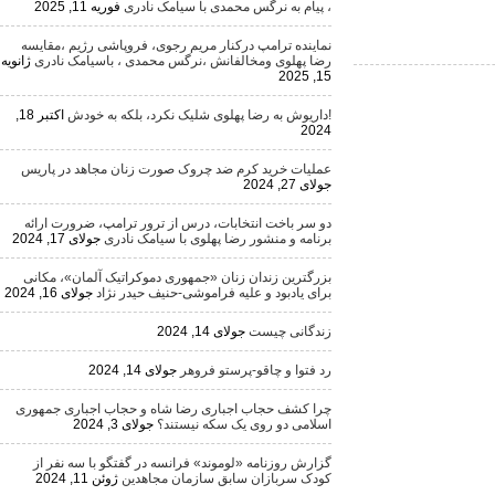
، پیام به نرگس محمدی با سیامک نادری
فوریه 11, 2025
نماینده ترامپ درکنار مریم رجوی، فروپاشی رژیم ،مقایسه
رضا پهلوی ومخالفانش ،نرگس محمدی ، باسیامک نادری
ژانویه
15, 2025
!داریوش به رضا پهلوی شلیک نکرد، بلکه به خودش
اکتبر 18,
2024
عملیات خرید کرم ضد چروک صورت زنان مجاهد در پاریس
جولای 27, 2024
دو سر باخت انتخابات، درس از ترور ترامپ، ضرورت ارائه
برنامه و منشور رضا پهلوی با سیامک نادری
جولای 17, 2024
بزرگترین زندان زنان «جمهوری دموکراتیک آلمان»، مکانی
برای یادبود و علیه فراموشی-حنیف حیدر نژاد
جولای 16, 2024
زندگانی چیست
جولای 14, 2024
رد فتوا و چاقو-پرستو فروهر
جولای 14, 2024
چرا کشف حجاب اجباری رضا شاه و حجاب اجباری جمهوری
اسلامی دو روی یک سکه نیستند؟
جولای 3, 2024
گزارش روزنامه «لوموند» فرانسه در گفتگو با سه نفر از
کودک سربازان سابق سازمان مجاهدین
ژوئن 11, 2024