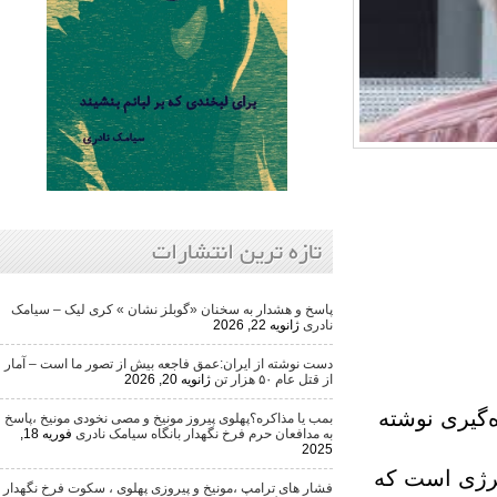
تازه ترین انتشارات
پاسخ و هشدار به سخنان «گوبلز نشان » کری لیک – سیامک
نادری
ژانویه 22, 2026
دست نوشته از ایران:عمق فاجعه بیش از تصور ما است – آمار
از قتل عام ۵۰ هزار تن
ژانویه 20, 2026
ی نوشته
بمب یا مذاکره؟پهلوی پیروز مونیخ و مصی نخودی مونیخ ،پاسخ
به مدافعان حرم فرخ نگهدار بانگاه سیامک نادری
فوریه 18,
2025
 است که
فشار های ترامپ ،مونیخ و پیروزی پهلوی ، سکوت فرخ نگهدار