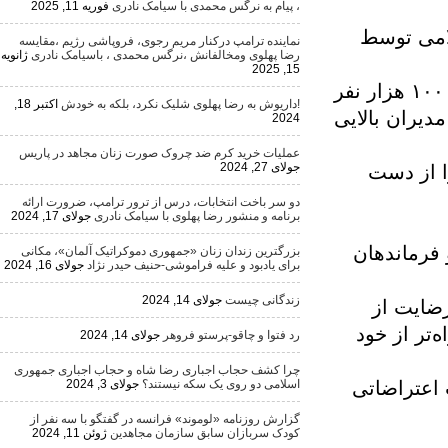
، پیام به نرگس محمدی با سیامک نادری
فوریه 11, 2025
توسط
نماینده ترامپ درکنار مریم رجوی، فروپاشی رژیم ،مقایسه
رضا پهلوی ومخالفانش ،نرگس محمدی ، باسیامک نادری
ژانویه
15, 2025
ط دفاعی پایانی نظام در سراسر کشور جمعیتی کمتر از ۱۰۰ هزار نفر
!داریوش به رضا پهلوی شلیک نکرد، بلکه به خودش
اکتبر 18,
ن بالایی
2024
عملیات خرید کرم ضد چروک صورت زنان مجاهد در پاریس
جولای 27, 2024
 دست
دو سر باخت انتخابات، درس از ترور ترامپ، ضرورت ارائه
برنامه و منشور رضا پهلوی با سیامک نادری
جولای 17, 2024
اندهان
بزرگترین زندان زنان «جمهوری دموکراتیک آلمان»، مکانی
برای یادبود و علیه فراموشی-حنیف حیدر نژاد
جولای 16, 2024
زندگانی چیست
جولای 14, 2024
 از
ز خود
رد فتوا و چاقو-پرستو فروهر
جولای 14, 2024
چرا کشف حجاب اجباری رضا شاه و حجاب اجباری جمهوری
اضاتی
اسلامی دو روی یک سکه نیستند؟
جولای 3, 2024
گزارش روزنامه «لوموند» فرانسه در گفتگو با سه نفر از
کودک سربازان سابق سازمان مجاهدین
ژوئن 11, 2024