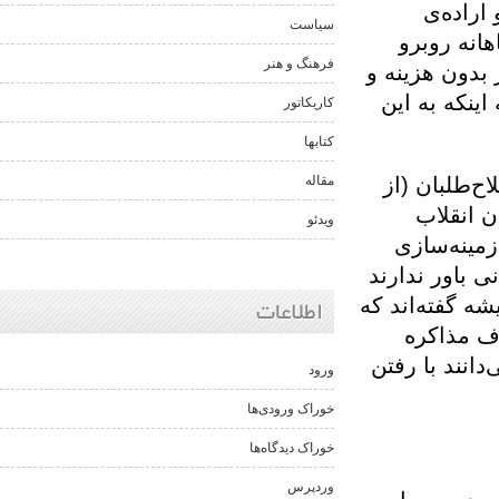
ه‌ی
سیاست
روبرو
فرهنگ و هنر
 هزینه و
 به این
کاریکاتور
کتابها
بان (از
مقاله
لاب
ویدئو
‌سازی
ر ندارند
اطلاعات
گفته‌اند که
اکره
د با رفتن
ورود
خوراک ورودی‌ها
خوراک دیدگاه‌ها
وردپرس