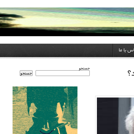
ا
جستجو
جستجو