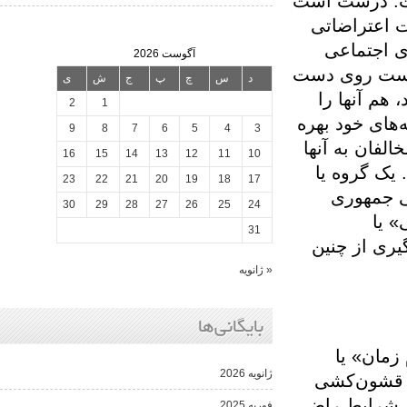
درست است
راضاتی
تماعی
آگوست 2026
 روی دست
د
س
چ
پ
ج
ش
ی
نها را
2
1
خود بهره
9
8
7
6
5
4
3
 به آنها
16
15
14
13
12
11
10
گروه یا
23
22
21
20
19
18
17
هوری
30
29
28
27
26
25
24
31
از چنین
« ژانویه
بایگانی‌ها
» یا
ژانویه 2026
ون‌کشی
ایط راضی
فوریه 2025