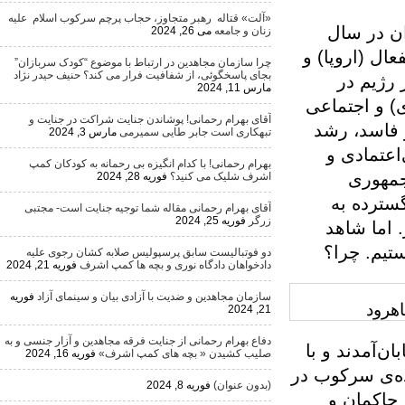
«آلت» قتاله رهبر متجاوز، حجاب پرچم سرکوب اسلام علیه
 سال
زنان و جامعه
می 26, 2024
اروپا) و
چرا سازمان مجاهدین در ارتباط با موضوع “کودک سربازان”
بجای پاسخگوئی، از شفافیت فرار می کند؟ حنیف حیدر نژاد
 در
مارس 11, 2024
اجتماعی
آقای بهرام رحمانی! پوشاندن جنایت شراکت در جنایت و
د، رشد
تبهکاری است جابر طایی سمیرمی
مارس 3, 2024
ادی و
بهرام رحمانی! با کدام انگیزه بی رحمانه به کودکان کمپ
ری
اشرف شلیک می کنید؟
فوریه 28, 2024
ه به
آقای بهرام رحمانی مقاله شما توجیه جنایت است- مجتبی
زرگر
فوریه 25, 2024
 شاهد
 چرا؟
دو فوتبالیست سابق پرسپولیس صلابه کشان رجوی علیه
دادخواهان دادگاه نوری و بچه ها کمپ اشرف
فوریه 21, 2024
سازمان مجاهدین و ضدیت با آزادی بیان و سینمای آزاد
فوریه
21, 2024
دفاع بهرام رحمانی از جنایت فرقه مجاهدین و آزار جنسی و به
ند و با
صلیب کشیدن « بچه های کمپ اشرف»
فوریه 16, 2024
 سرکوب در
(بدون عنوان)
فوریه 8, 2024
ان و