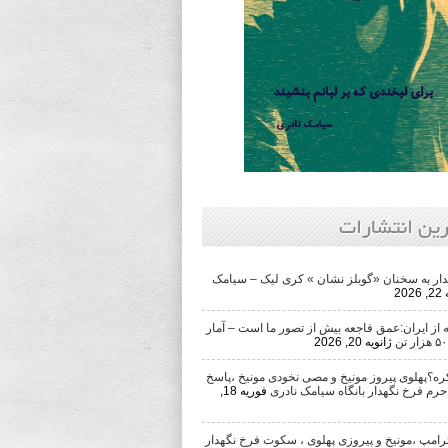
رین انتشارات
ار به سخنان «گوبلز نشان » کری لیک – سیامک
202
از ایران:عمق فاجعه بیش از تصور ما است – آمار
ژانویه 20, 2026
ره؟پهلوی پیروز مونیخ و مصی نخودی مونیخ ،پاسخ
حرم فرخ نگهدار بانگاه سیامک نادری
فوریه 18,
رامپ ،مونیخ و پیروزی پهلوی ، سکوت فرخ نگهدار