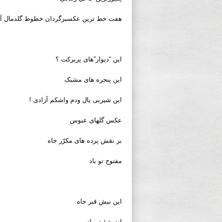
هفت خط ترین عکسبرگردان خطوط گلدمال آز
این “دیوار”های پربرکت ؟
این پنجره های مشبک
این شیربی یال ودم واشکم آزادی !
عکس گلهای عبوس
بر نقش پرده های مکرّر جاه
مفتوح تو باد
این نبش قبر جاه
اندیشۀ تو باد