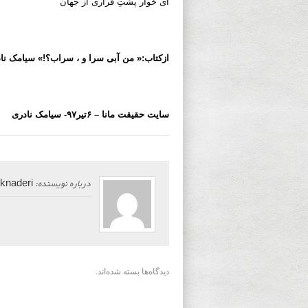
ای خوار پشتِ فراری از جهان
ازکتاب:« من آبی سرا و ، سراب؟!» سیامک نا
سایت حقیقت مانا – ۶تیر۹۷- سیامک نادری
درباره نویسنده:
seyamaknaderi
دیدگاه‌ها بسته شده‌اند.