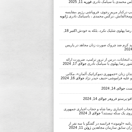
رگس محمدی با سیامک نادری
فوریه 11, 2025
امپ درکنار مریم رجوی، فروپاشی رژیم ،مقایسه
ومخالفانش ،نرگس محمدی ، باسیامک نادری
ژانویه
 رضا پهلوی شلیک نکرد، بلکه به خودش
اکتبر 18,
د کرم ضد چروک صورت زنان مجاهد در پاریس
 انتخابات، درس از ترور ترامپ، ضرورت ارائه
شور رضا پهلوی با سیامک نادری
جولای 17, 2024
ندان زنان «جمهوری دموکراتیک آلمان»، مکانی
 و علیه فراموشی-حنیف حیدر نژاد
جولای 16, 2024
یست
جولای 14, 2024
اقو-پرستو فروهر
جولای 14, 2024
اب اجباری رضا شاه و حجاب اجباری جمهوری
روی یک سکه نیستند؟
جولای 3, 2024
مه «لوموند» فرانسه در گفتگو با سه نفر از
ان سابق سازمان مجاهدین
ژوئن 11, 2024