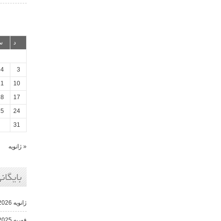
د
س
4
3
11
10
18
17
25
24
31
« ژانویه
بایگانی
ژانویه 2026
فوریه 2025