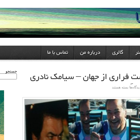
ر
گالری
درباره من
تماس با ما
تِ فراری از جهان – سیامک نادری
جستجو
یدگاه‌ها
بسته هستند