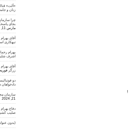
«آلت» قتال
زنان و جامع
چرا سازمان
بجای پاسخگ
مارس 11, 2024
آقای بهرام
تبهکاری ا
بهرام رحمان
اشرف شلیک
آقای بهرام
زرگر
فوریه 25, 024
دو فوتبالی
دادخواهان 
!
سازمان مجاه
21, 2024
دفاع بهرام 
صلیب کشید
(بدون عنوان