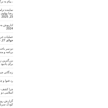
، پیام به ن
نماینده تر
رضا پهلوی 
15, 2025
!داریوش به
2024
عملیات خری
جولای 27, 2024
دو سر باخت
برنامه و من
بزرگترین ز
برای یادبود
زندگانی چ
رد فتوا و چ
چرا کشف حج
اسلامی دو 
گزارش روزنا
کودک سرباز