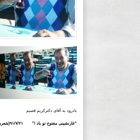
بادرود به آقای دکترکریم قصیم
“غارنشینی مفتوح تو باد !”
۹۱/۷/۲۱(شعرهای لیبرتی)