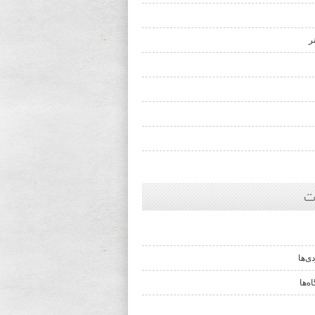
ر
ت
ی‌ها
ه‌ها