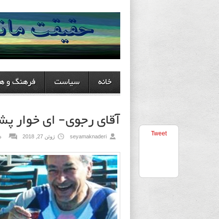
خانه
سیاست
فرهنگ و هن
آقای رجوی- ای خوار پش
Tweet
seyamaknaderi
ژوئن 27, 2018
د