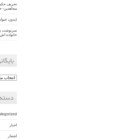
تحریف حکم 
مجاهدین- حن
(بدون عنوان
سرنوشت یکی
خانواده اش 
بایگانی
دسته‌
tegorized
اخبار
اشعار