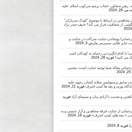
ه رهبر متجاوز، حجاب پرچم سرکوب اسلام علیه
ه
می 26, 2024
 مجاهدین در ارتباط با موضوع “کودک سربازان”
وئی، از شفافیت فرار می کند؟ حنیف حیدر نژاد
 رحمانی! پوشاندن جنایت شراکت در جنایت و
ست جابر طایی سمیرمی
مارس 3, 2024
ی! با کدام انگیزه بی رحمانه به کودکان کمپ
 می کنید؟
فوریه 28, 2024
 رحمانی مقاله شما توجیه جنایت است- مجتبی
2
ست سابق پرسپولیس صلابه کشان رجوی علیه
دادگاه نوری و بچه ها کمپ اشرف
فوریه 21, 2024
دین و ضدیت با آزادی بیان و سینمای آزاد
فوریه
رحمانی از جنایت فرقه مجاهدین و آزار جنسی و به
ن « بچه های کمپ اشرف»
فوریه 16, 2024
)
فوریه 8, 2024