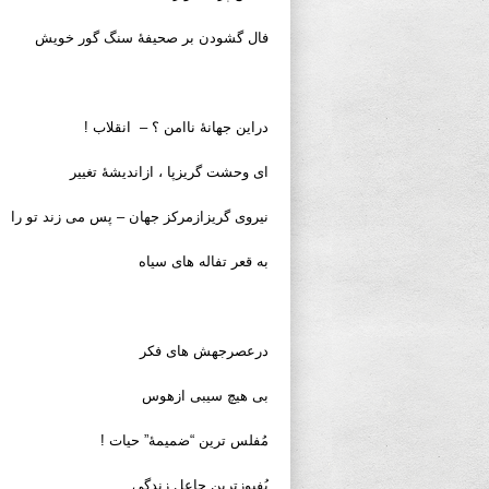
فال گشودن بر صحیفۀ سنگ گور خویش
دراین جهانۀ ناامن ؟ – انقلاب !
ای وحشت گریزپا ، ازاندیشۀ تغییر
نیروی گریزازمرکز جهان – پس می زند تو را
به قعر تفاله های سیاه
درعصرجهش های فکر
بی هیچ سیبی ازهوس
مُفلس ترین “ضمیمۀ” حیات !
پُفیوزترین جاعل زندگی