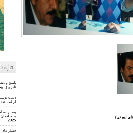
تازه ت
پاسخ و هشد
نادری
ژانویه 22, 6
دست نوشته 
از قتل عام ۵۰ هزار تن
بمب یا مذاک
به مدافعان 
2025
فشار های ت