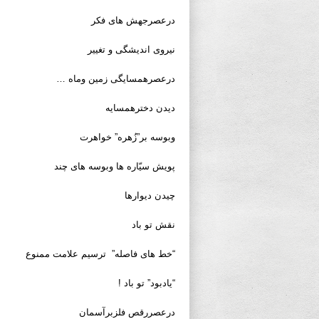
درعصرجهش های فکر
نیروی اندیشگی و تغییر
درعصرهمسایگی زمین وماه …
دیدن دخترهمسایه
وبوسه بر”زُهره” خواهرت
پویش سیّاره ها وبوسه های چند
چیدن دیوارها
نقش تو باد
“خط های فاصله” ترسیم علامت ممنوع
“یادبود” تو باد !
درعصررقص فلزبرآسمان