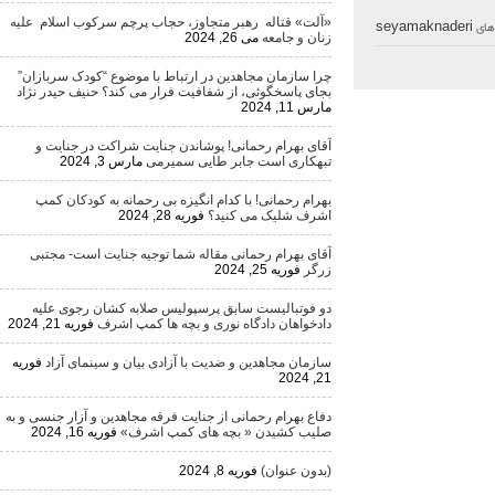
«آلت» قتاله رهبر متجاوز، حجاب پرچم سرکوب اسلام علیه
seyamaknad
زنان و جامعه
می 26, 2024
چرا سازمان مجاهدین در ارتباط با موضوع “کودک سربازان”
بجای پاسخگوئی، از شفافیت فرار می کند؟ حنیف حیدر نژاد
مارس 11, 2024
آقای بهرام رحمانی! پوشاندن جنایت شراکت در جنایت و
تبهکاری است جابر طایی سمیرمی
مارس 3, 2024
بهرام رحمانی! با کدام انگیزه بی رحمانه به کودکان کمپ
اشرف شلیک می کنید؟
فوریه 28, 2024
آقای بهرام رحمانی مقاله شما توجیه جنایت است- مجتبی
زرگر
فوریه 25, 2024
دو فوتبالیست سابق پرسپولیس صلابه کشان رجوی علیه
دادخواهان دادگاه نوری و بچه ها کمپ اشرف
فوریه 21, 2024
سازمان مجاهدین و ضدیت با آزادی بیان و سینمای آزاد
فوریه
21, 2024
دفاع بهرام رحمانی از جنایت فرقه مجاهدین و آزار جنسی و به
صلیب کشیدن « بچه های کمپ اشرف»
فوریه 16, 2024
(بدون عنوان)
فوریه 8, 2024