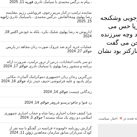
، پیام به نرگس محمدی با سیامک نادری
فوریه 11, 2025
نماینده ترامپ درکنار مریم رجوی، فروپاشی رژیم ،مقایسه
یی وشکنجه
رضا پهلوی ومخالفانش ،نرگس محمدی ، باسیامک نادری
ژانویه
15, 2025
حس می
!داریوش به رضا پهلوی شلیک نکرد، بلکه به خودش
اکتبر 18,
 سرزنده
2024
می گفت
عملیات خرید کرم ضد چروک صورت زنان مجاهد در پاریس
ازکتر بود نشان
جولای 27, 2024
دو سر باخت انتخابات، درس از ترور ترامپ، ضرورت ارائه
برنامه و منشور رضا پهلوی با سیامک نادری
جولای 17, 2024
بزرگترین زندان زنان «جمهوری دموکراتیک آلمان»، مکانی
برای یادبود و علیه فراموشی-حنیف حیدر نژاد
جولای 16, 2024
زندگانی چیست
جولای 14, 2024
رد فتوا و چاقو-پرستو فروهر
جولای 14, 2024
چرا کشف حجاب اجباری رضا شاه و حجاب اجباری جمهوری
»
اسلامی دو روی یک سکه نیستند؟
جولای 3, 2024
اخبار
,
سیاست
گزارش روزنامه «لوموند» فرانسه در گفتگو با سه نفر از
کودک سربازان سابق سازمان مجاهدین
ژوئن 11, 2024