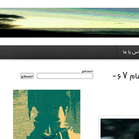
ا
زخم ها ازراه می رسند سی امین سالگرد قتل عام ۶۷-
جستجو
جستجو