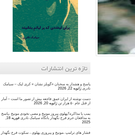
تازه ترین انتشارات
پاسخ و هشدار به سخنان «گوبلز نشان » کری لیک – سیامک
نادری
ژانویه 22, 2026
دست نوشته از ایران:عمق فاجعه بیش از تصور ما است – آمار
از قتل عام ۵۰ هزار تن
ژانویه 20, 2026
بمب یا مذاکره؟پهلوی پیروز مونیخ و مصی نخودی مونیخ ،پاسخ
به مدافعان حرم فرخ نگهدار بانگاه سیامک نادری
فوریه 18,
2025
فشار های ترامپ ،مونیخ و پیروزی پهلوی ، سکوت فرخ نگهدار