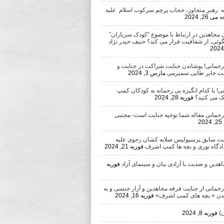
ه رهبر متجاوز، حجاب پرچم سرکوب اسلام علیه
ه
می 26, 2024
 مجاهدین در ارتباط با موضوع “کودک سربازان”
وئی، از شفافیت فرار می کند؟ حنیف حیدر نژاد
 رحمانی! پوشاندن جنایت شراکت در جنایت و
ست جابر طایی سمیرمی
مارس 3, 2024
ی! با کدام انگیزه بی رحمانه به کودکان کمپ
 می کنید؟
فوریه 28, 2024
 رحمانی مقاله شما توجیه جنایت است- مجتبی
2
ست سابق پرسپولیس صلابه کشان رجوی علیه
دادگاه نوری و بچه ها کمپ اشرف
فوریه 21, 2024
دین و ضدیت با آزادی بیان و سینمای آزاد
فوریه
رحمانی از جنایت فرقه مجاهدین و آزار جنسی و به
ن « بچه های کمپ اشرف»
فوریه 16, 2024
)
فوریه 8, 2024