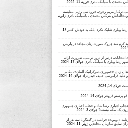
رگس محمدی با سیامک نادری
فوریه 11, 2025
امپ درکنار مریم رجوی، فروپاشی رژیم ،مقایسه
ومخالفانش ،نرگس محمدی ، باسیامک نادری
ژانویه
 رضا پهلوی شلیک نکرد، بلکه به خودش
اکتبر 18,
د کرم ضد چروک صورت زنان مجاهد در پاریس
 انتخابات، درس از ترور ترامپ، ضرورت ارائه
شور رضا پهلوی با سیامک نادری
جولای 17, 2024
ندان زنان «جمهوری دموکراتیک آلمان»، مکانی
 و علیه فراموشی-حنیف حیدر نژاد
جولای 16, 2024
یست
جولای 14, 2024
اقو-پرستو فروهر
جولای 14, 2024
اب اجباری رضا شاه و حجاب اجباری جمهوری
روی یک سکه نیستند؟
جولای 3, 2024
مه «لوموند» فرانسه در گفتگو با سه نفر از
ان سابق سازمان مجاهدین
ژوئن 11, 2024