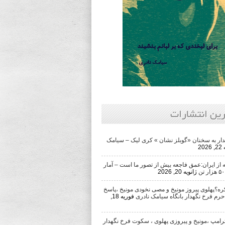
رین انتشارات
ار به سخنان «گوبلز نشان » کری لیک – سیامک
202
از ایران:عمق فاجعه بیش از تصور ما است – آمار
ژانویه 20, 2026
ره؟پهلوی پیروز مونیخ و مصی نخودی مونیخ ،پاسخ
حرم فرخ نگهدار بانگاه سیامک نادری
فوریه 18,
رامپ ،مونیخ و پیروزی پهلوی ، سکوت فرخ نگهدار