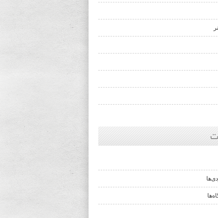
ر
ت
ی‌ها
ه‌ها