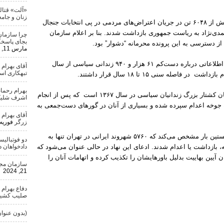
«آلت» قتال
زنان و جامع
این پرونده برای نخستین بار تائید می‌کند که بیش از ۶۰۴۸ تن در جریان اعتراض‌های مردمی در پی انتخابات جنجال
حمود احمدی‌نژاد به ریاست جمهوری بازداشت شدند. بنا بر اعلام سازمان
چرا سازمان
بجای پاسخگ
از دسترسی به این پرونده محرمانه “دشوار” بود.
مارس 11, 2024
همچنین پرونده داده‌های دستگاه قضایی حاوی اطلاعاتی درباره دست‌کم ۶۱ هزار و ۹۴۰ زندانی سیاسی از سال
آقای بهرام
تبهکاری ا
بهرام رحمان
این پرونده همچنین حاوی نام شماری از قربانیان کشتار بزرگ زندانیان سیاسی در سال ۱۳۶۷ است که پس از انجام
اشرف شلیک
ه جوخه اعدام سپرده شده و بسیاری از آنان در گورهای دست‌جمعی به
آقای بهرام
زرگر
فوریه 25, 024
پرونده داده‌های دستگاه قضایی ایران برای نخستین بار مشخص می‌کند که ۵۷۶۰ شهروند ایرانی در تهران تنها به
دو فوتبالی
ه، بازداشت یا اعدام شدند. ادعای این نهاد در حالی عنوان می‌شود که
دادخواهان 
آیین بهاییت بدلیل باورهایشان را تکذیب کرده و اتهامات آنان را
سازمان مجاه
21, 2024
دفاع بهرام 
صلیب کشید
(بدون عنوان