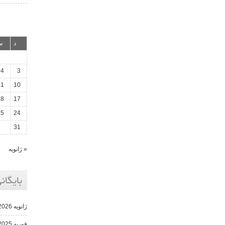
د
س
4
3
11
10
18
17
25
24
31
« ژانویه
بایگانی
ژانویه 2026
فوریه 2025