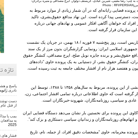
 به چپ: رضا معینی، شیرین عبادی، کریستف دولوار، ایرج مصداقی و منیره برادران-
Photo : RFI/PERSIAN
پرونده قضایی رایانه‌ای که در آن شمار زیادی از موارد مربوط به
ست، دسترسی پیدا کرده است. این نهاد مدافع حقوق‌بشری، تاکید
 افراد که خواهان آگاهی افکار عمومی و نهادهای جهانی درباره
 این سازمان قرار گرفته است.
سازمان گزارشگران بدون مرز که مقر آن در پاریس است، روز پنج‌شنبه ۷ فوریه / ۱۸ بهمن، در جریان یک نشست
۴ سال دروغ حکومت جمهوری اسلامی ایران: رونمایی گزارشگران بدون مرز از یک سند
افع حقوق‌بشر و برنده جایزه نوبل صلح، ایرج مصداقی، کنشگر حقوق
ان، کنشگر حقوق بشر، از دستیابی به یک پرونده حاوی “داده‌های
تازه ت
یون و هفتصد هزار نام از اقشار مختلف جامعه به ثبت رسیده است،
پاسخ و هشد
سازمان گزارشگران بدون مرز تاکید می‌کند بخشی از این پرونده، مربوط به سال‌های ۱۳۵۸ تا ۱۳۸۸، توسط این
نادری
ژانویه 22, 6
ر گرفته است که حاوی اطلاعاتی درباره تمامی اقشار اجتماعی، زن،
 عادی و سیاسی، روزنامه‌نگاران، شهروند-خبرنگاران است.
دست نوشته 
از قتل عام ۵۰ هزار تن
اکاوی این پرونده برای نخستین بار نشان می‌دهد دستگاه قضایی ایران
بمب یا مذاک
تهام‌های روزنامه‌نگاران و زندانیان سیاسی دستکاری و بزک کند”.
به مدافعان 
2025
رونده محرمانه، حاوی “مشخصات دقیق افراد، از جمله، نام، تاریخ
فشار های ت