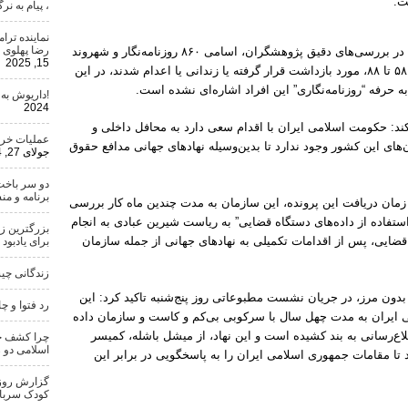
ت.
، پیام به ن
نماینده تر
رضا پهلوی 
سازمان گزارشگران بدون مرز تایید می‌کند که در بررسی‌های دقیق پژوهشگران، اسامی ۸۶۰ روزنامه‌نگار و شهروند
15, 2025
خبرنگار که در فاصله سی ساله، طی سال‌های ۵۸ تا ۸۸، مورد بازداشت قرار گرفته یا زندانی یا اعدام شدند، در این
ه حرفه “روزنامه‌نگاری” این افراد اشاره‌ای نشده است.
!داریوش به
2024
ی‌کند: حکومت اسلامی ایران با اقدام سعی دارد به محافل داخلی و
عملیات خری
ان‌های این کشور وجود ندارد تا بدین‌وسیله نهادهای جهانی مدافع حقوق
جولای 27, 2024
دو سر باخت
برنامه و من
 زمان دریافت این پرونده، این سازمان به مدت چندین ماه کار بررسی
 استفاده از داده‌های دستگاه قضایی” به ریاست شیرین عبادی به انجام
بزرگترین ز
ضایی، پس از اقدامات تکمیلی به نهادهای جهانی از جمله سازمان
برای یادبود
زندگانی چ
ون مرز، در جریان نشست مطبوعاتی روز پنج‌شنبه تاکید کرد: این
رد فتوا و چ
 ایران به مدت چهل سال با سرکوبی بی‌کم و کاست و سازمان داده
لاع‌رسانی به بند کشیده است و این نهاد، از میشل باشله، کمیسر
چرا کشف حج
اسلامی دو 
ا مقامات جمهوری اسلامی ایران را به پاسخگویی در برابر این
گزارش روزنا
کودک سرباز